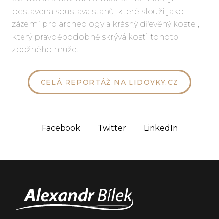
postavena soustava stanů, které slouží jako
zázemí pro archeology a krásný dřevěný kostel,
který pravděpodobně skrývá kosti tohoto
zbožného muže.
CELÁ REPORTÁŽ NA LIDOVKY.CZ
Facebook
Twitter
LinkedIn