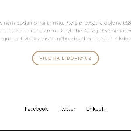
e nám podařilo najít firmu, která provozuje doly na 
rze firemní ochranku už bylo horší. Nejdříve borci tvrd
rný argument, že bez písemného objednání s námi nikdo 
VÍCE NA LIDOVKY.CZ
Facebook
Twitter
LinkedIn