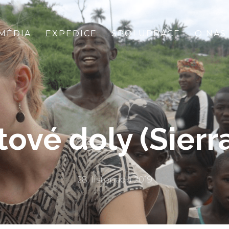
MÉDIA
EXPEDICE
SPOLUPRÁCE
O NÁS
ové doly (Sierr
28. listopadu 2019