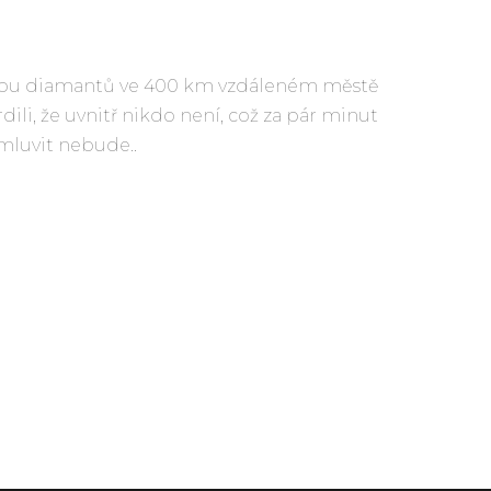
těžbu diamantů ve 400 km vzdáleném městě
ili, že uvnitř nikdo není, což za pár minut
mluvit nebude..