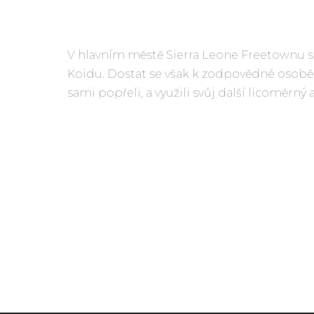
V hlavním městě Sierra Leone Freetownu s
Koidu. Dostat se však k zodpovědné osobě sk
sami popřeli, a využili svůj další licomě