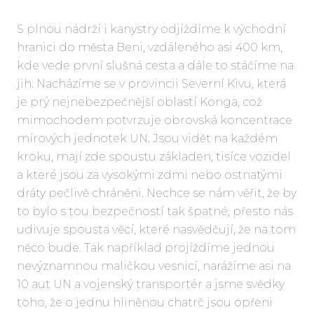
S plnou nádrží i kanystry odjíždíme k východní
hranici do města Beni, vzdáleného asi 400 km,
kde vede první slušná cesta a dále to stáčíme na
jih. Nacházíme se v provincii Severní Kivu, která
je prý nejnebezpečnější oblastí Konga, což
mimochodem potvrzuje obrovská koncentrace
mírových jednotek UN. Jsou vidět na každém
kroku, mají zde spoustu základen, tisíce vozidel
a které jsou za vysokými zdmi nebo ostnatými
dráty pečlivě chráněni. Nechce se nám věřit, že by
to bylo s tou bezpečností tak špatné, přesto nás
udivuje spousta věcí, které nasvědčují, že na tom
něco bude. Tak například projíždíme jednou
nevýznamnou maličkou vesnicí, narážíme asi na
10 aut UN a vojenský transportér a jsme svědky
toho, že o jednu hliněnou chatrč jsou opřeni