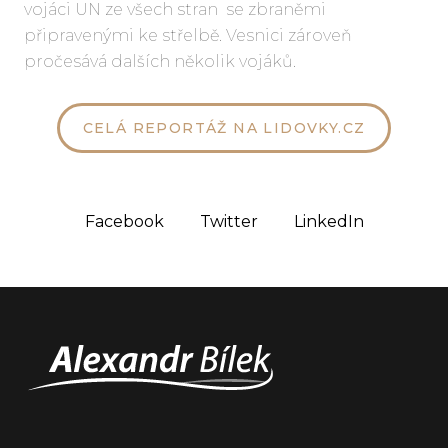
vojáci UN ze všech stran se zbraněmi
připravenými ke střelbě. Vesnici zároveň
pročesává dalších několik vojáků.
CELÁ REPORTÁŽ NA LIDOVKY.CZ
Facebook
Twitter
LinkedIn