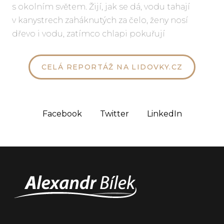
s okolním světem. Žijí, jak se dá, vodu tahají
v kanystrech zaháknutých za čelo, ženy nosí
dřevo i vodu, zatímco chlapi pokuřují
CELÁ REPORTÁŽ NA LIDOVKY.CZ
Facebook
Twitter
LinkedIn