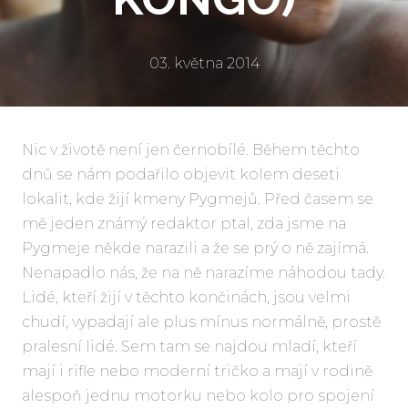
03. května 2014
Nic v životě není jen černobílé. Během těchto
dnů se nám podařilo objevit kolem deseti
lokalit, kde žijí kmeny Pygmejů. Před časem se
mě jeden známý redaktor ptal, zda jsme na
Pygmeje někde narazili a že se prý o ně zajímá.
Nenapadlo nás, že na ně narazíme náhodou tady.
Lidé, kteří žijí v těchto končinách, jsou velmi
chudí, vypadají ale plus mínus normálně, prostě
pralesní lidé. Sem tam se najdou mladí, kteří
mají i rifle nebo moderní tričko a mají v rodině
alespoň jednu motorku nebo kolo pro spojení